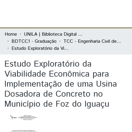
(current)
Log In
Communities & Collections
Home
UNILA | Biblioteca Digital de Trabalhos de Conclusão de Curso
BDTCC1 - Graduação
TCC - Engenharia Civil de Infraestrutura
All of DSpace
Estudo Exploratório da Viabilidade Econômica para Implementação de uma Usina Dosadora de Concreto no Município de Foz do Iguaçu
Statistics
Estudo Exploratório da
Viabilidade Econômica para
Implementação de uma Usina
Dosadora de Concreto no
Município de Foz do Iguaçu