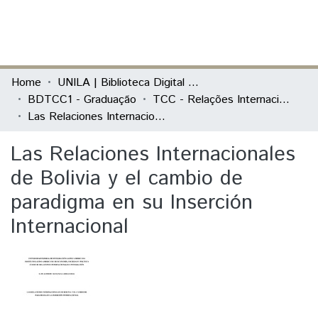
(current)
Log In
Communities & Collections
Home
UNILA | Biblioteca Digital de Trabalhos de Conclusão de Curso
BDTCC1 - Graduação
TCC - Relações Internacionais e Integração
All of DSpace
Las Relaciones Internacionales de Bolivia y el cambio de paradigma en su Inserción Internacional
Statistics
Las Relaciones Internacionales
de Bolivia y el cambio de
paradigma en su Inserción
Internacional