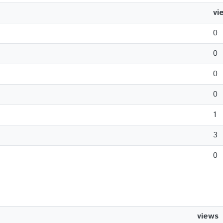
vi
0
0
0
0
1
3
0
views