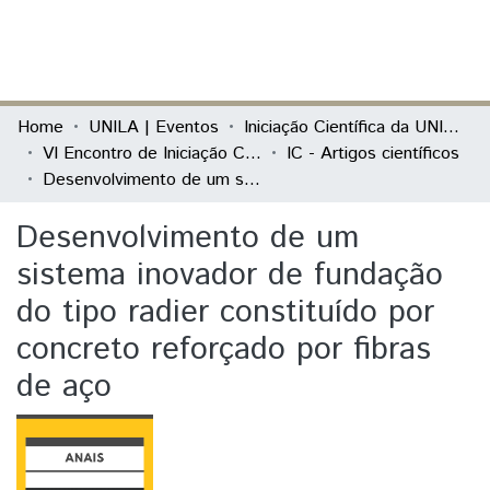
(current)
Log In
Communities & Collections
Home
UNILA | Eventos
Iniciação Científica da UNILA (IC)
VI Encontro de Iniciação Científica e II Encontro de Iniciação ao Desenvolvimento Tecnológico e Inovação
IC - Artigos científicos
All of DSpace
Desenvolvimento de um sistema inovador de fundação do tipo radier constituído por concreto reforçado por fibras de aço
Statistics
Desenvolvimento de um
sistema inovador de fundação
do tipo radier constituído por
concreto reforçado por fibras
de aço