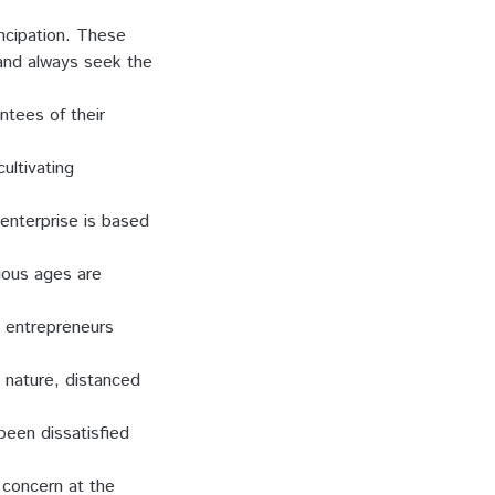
ncipation. These
 and always seek the
ntees of their
ultivating
 enterprise is based
ious ages are
e entrepreneurs
h nature, distanced
been dissatisfied
 concern at the