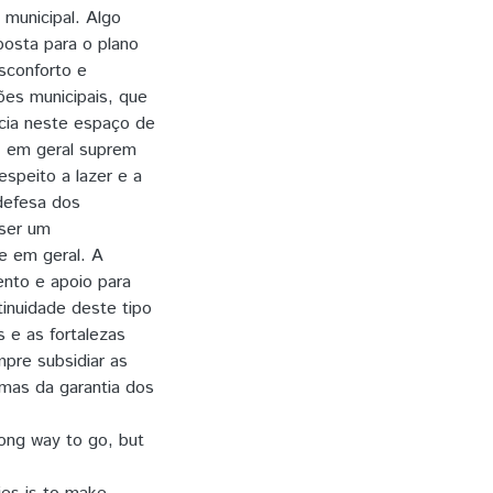
 municipal. Algo
osta para o plano
esconforto e
ões municipais, que
cia neste espaço de
s, em geral suprem
speito a lazer e a
defesa dos
 ser um
e em geral. A
ento e apoio para
nuidade deste tipo
 e as fortalezas
pre subsidiar as
rmas da garantia dos
long way to go, but