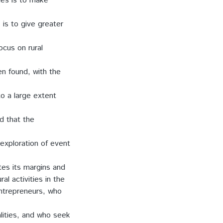
ies is to make
is to give greater
ocus on rural
een found, with the
o a large extent
d that the
exploration of event
tes its margins and
al activities in the
entrepreneurs, who
alities, and who seek