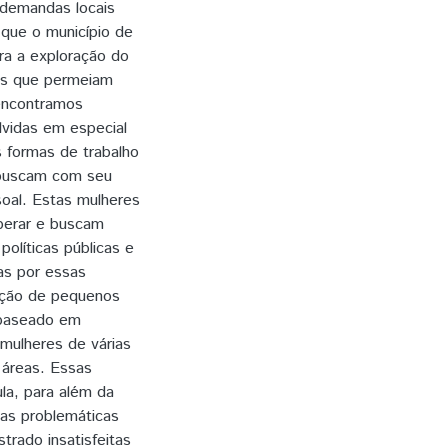
 demandas locais
que o município de
ara a exploração do
ais que permeiam
 encontramos
lvidas em especial
 formas de trabalho
e buscam com seu
soal. Estas mulheres
perar e buscam
políticas públicas e
das por essas
iação de pequenos
 baseado em
 mulheres de várias
 áreas. Essas
la, para além da
das problemáticas
rado insatisfeitas