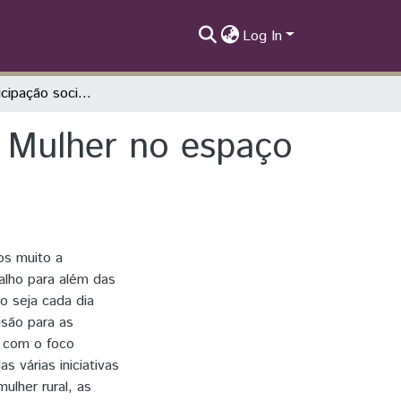
Log In
Gestão, participação social e os Direitos da Mulher no espaço rural no Município de Foz do Iguaçu-Paraná
da Mulher no espaço
á
os muito a
balho para além das
o seja cada dia
isão para as
, com o foco
s várias iniciativas
lher rural, as