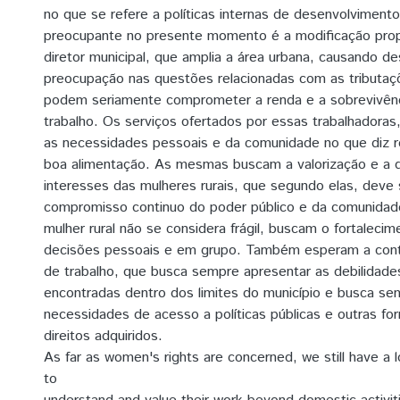
no que se refere a políticas internas de desenvolvimento
preocupante no presente momento é a modificação prop
diretor municipal, que amplia a área urbana, causando d
preocupação nas questões relacionadas com as tributaç
podem seriamente comprometer a renda e a sobrevivên
trabalho. Os serviços ofertados por essas trabalhadora
as necessidades pessoais e da comunidade no que diz re
boa alimentação. As mesmas buscam a valorização e a 
interesses das mulheres rurais, que segundo elas, deve
compromisso continuo do poder público e da comunidad
mulher rural não se considera frágil, buscam o fortalecim
decisões pessoais e em grupo. Também esperam a conti
de trabalho, que busca sempre apresentar as debilidades
encontradas dentro dos limites do município e busca sem
necessidades de acesso a políticas públicas e outras fo
direitos adquiridos.
As far as women's rights are concerned, we still have a 
to