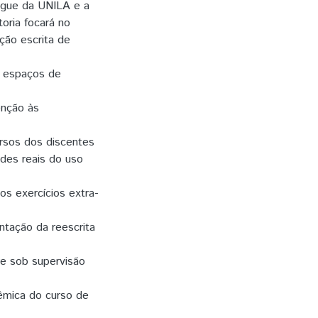
íngue da UNILA e a
oria focará no
ção escrita de
m espaços de
enção às
ursos dos discentes
des reais do uso
os exercícios extra-
entação da reescrita
re sob supervisão
dêmica do curso de