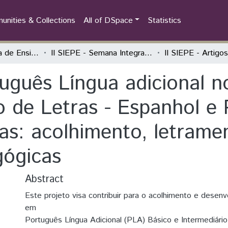
nities & Collections
All of DSpace
Statistics
Semana Integrada de Ensino, Pesquisa e Extensão (SIEPE)
II SIEPE - Semana Integrada de Ensino, Pesquisa e Extensão
uguês Língua adicional 
o de Letras - Espanhol 
ras: acolhimento, letram
gógicas
Abstract
Este projeto visa contribuir para o acolhimento e desenvo
em
Português Língua Adicional (PLA) Básico e Intermediário