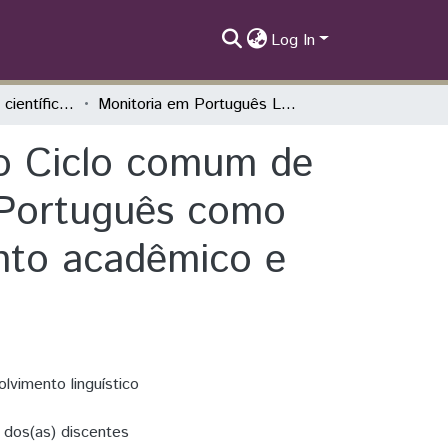
Log In
II SIEPE - Artigos científicos
Monitoria em Português Língua adicional no Ciclo comum de estudos e no curso de Letras - Espanhol e Português como Línguas estrangeiras: acolhimento, letramento acadêmico e experiências pedagógicas
no Ciclo comum de
e Português como
ento acadêmico e
lvimento linguístico
 dos(as) discentes