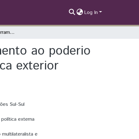
Log In
A ALBA enquanto ferramenta de enfrentamento ao poderio do norte: continuidades e rupturas da política exterior Venezuelana para América Central e Caribe
ento ao poderio
ca exterior
ões Sul-Sul
política externa
ultilateralista e