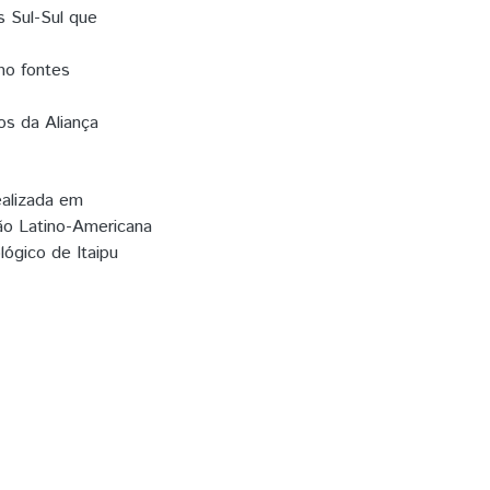
s Sul-Sul que
mo fontes
os da Aliança
ealizada em
ão Latino-Americana
ógico de Itaipu