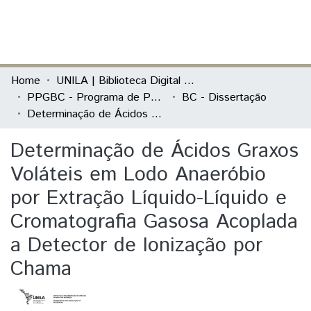
(current)
Log In
Communities & Collections
Home
UNILA | Biblioteca Digital de Dissertações e Teses
PPGBC - Programa de Pós-Graduação em Biociências
BC - Dissertação
All of DSpace
Determinação de Ácidos Graxos Voláteis em Lodo Anaeróbio por Extração Líquido-Líquido e Cromatografia Gasosa Acoplada a Detector de Ionização por Chama
Statistics
Determinação de Ácidos Graxos
Voláteis em Lodo Anaeróbio
por Extração Líquido-Líquido e
Cromatografia Gasosa Acoplada
a Detector de Ionização por
Chama