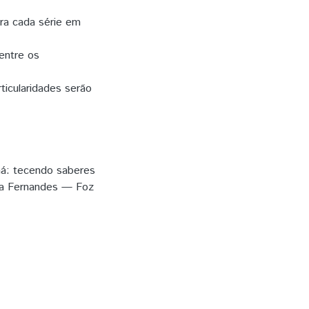
ara cada série em
entre os
ticularidades serão
ná: tecendo saberes
sta Fernandes — Foz