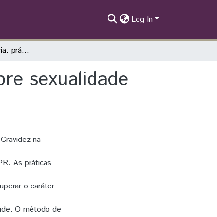
Log In
Relato de experiência: prática educativa sobre sexualidade com adolescentes
bre sexualidade
 Gravidez na
PR. As práticas
uperar o caráter
aúde. O método de