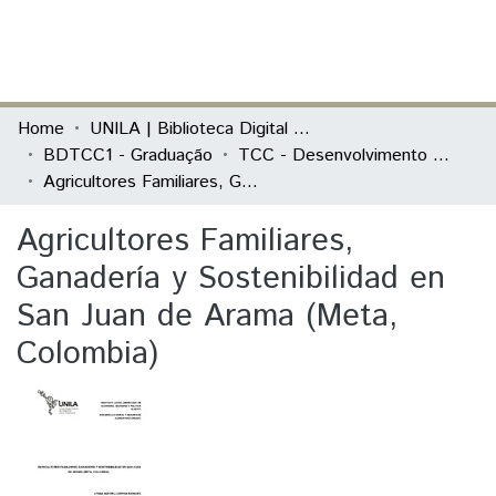
(current)
Log In
Communities & Collections
Home
UNILA | Biblioteca Digital de Trabalhos de Conclusão de Curso
BDTCC1 - Graduação
TCC - Desenvolvimento Rural e Segurança Alimentar
All of DSpace
Agricultores Familiares, Ganadería y Sostenibilidad en San Juan de Arama (Meta, Colombia)
Statistics
Agricultores Familiares,
Ganadería y Sostenibilidad en
San Juan de Arama (Meta,
Colombia)