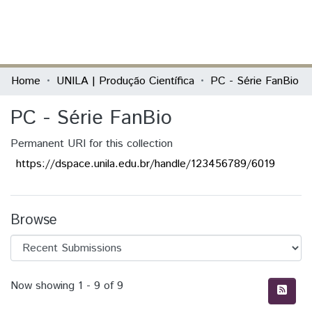
(current)
Log In
Communities & Collections
Home
UNILA | Produção Científica
PC - Série FanBio
All of DSpace
PC - Série FanBio
Statistics
Permanent URI for this collection
https://dspace.unila.edu.br/handle/123456789/6019
Browse
Recent Submissions
Now showing
1 - 9 of 9