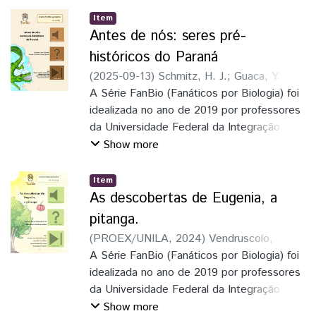
Item
Antes de nós: seres pré-
históricos do Paraná
(
2025-09-13
)
Schmitz, H. J.
;
Guaca, Y. C.
C.
A Série FanBio (Fanáticos por Biologia) foi
idealizada no ano de 2019 por professores
da Universidade Federal da Integração
Latino-Americana, a UNILA. O objetivo da
Show more
série é de divulgação científica de temas
relacionados à biologia. A maior parte das
Item
pesquisas brasileiras são realizadas nas
As descobertas de Eugenia, a
universidades públicas que, por meio da
pitanga.
extensão universitária, leva informações
(
PROEX/UNILA
,
2024
)
Vendruscolo,
científicas para a comunidade.
Giovana Secretti (org.)
A Série FanBio (Fanáticos por Biologia) foi
;
Pinto, Marcelo
Cezar (org.)
idealizada no ano de 2019 por professores
;
Lima, Laura Cristina Pires
(org.)
da Universidade Federal da Integração
;
Schmitz, Hermes José (org.)
;
Gonçalves, Júlia (il.)
Latino-Americana, a UNILA. O objetivo da
Show more