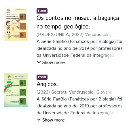
série é de divulgação científica de temas
relacionados à biologia. A maior parte das
Item
pesquisas brasileiras são realizadas nas
Os contos no museu: a bagunça
universidades públicas que, por meio da
no tempo geológico.
extensão universitária, leva informações
(
PROEX/UNILA
,
2022
)
Vendruscolo,
científicas para a comunidade.
Giovana Secretti
A Série FanBio (Fanáticos por Biologia) foi
;
Schmitz, Hermes José
idealizada no ano de 2019 por professores
da Universidade Federal da Integração
Latino-Americana, a UNILA. O objetivo da
Show more
série é de divulgação científica de temas
relacionados à biologia. A maior parte das
Item
pesquisas brasileiras são realizadas nas
Angicos.
universidades públicas que, por meio da
(
2023
)
Secretti Vendruscolo, Giovana
;
extensão universitária, leva informações
Lima, Laura Cristina Pires
A Série FanBio (Fanáticos por Biologia) foi
;
Pereira,
científicas para a comunidade.
Veridiana Araújo Alves da Costa
idealizada no ano de 2019 por professores
;
Rodriguez, Flavia Heloisa
da Universidade Federal da Integração
Latino-Americana, a UNILA. O objetivo da
Show more
série é de divulgação científica de temas