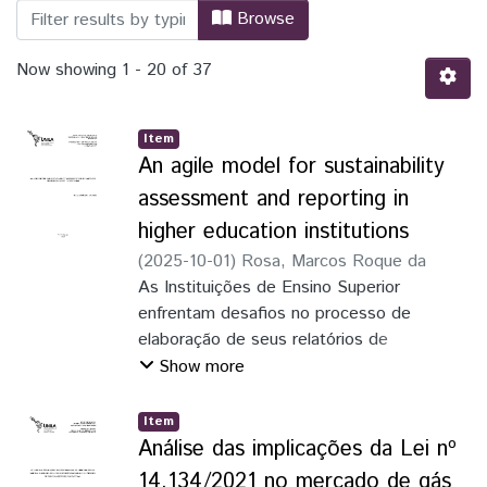
Browsing IES - Tese by Title
Browse
Now showing
1 - 20 of 37
Item
An agile model for sustainability
assessment and reporting in
higher education institutions
(
2025-10-01
)
Rosa, Marcos Roque da
As Instituições de Ensino Superior
enfrentam desafios no processo de
elaboração de seus relatórios de
sustentabilidade, como a identificação de
Show more
atividades e indicadores institucionais, a
ausência de estruturas de avaliação
Item
adequadas para o ensino superior, dados
Análise das implicações da Lei nº
fragmentados e inconsistentes, além de
14.134/2021 no mercado de gás