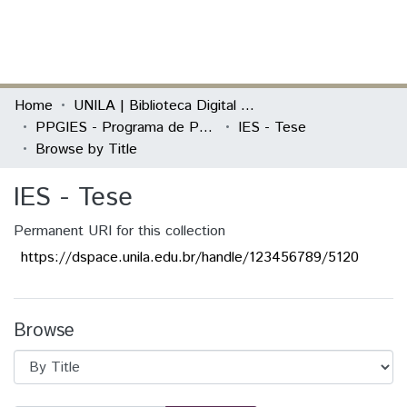
(current)
Log In
Communities & Collections
Home
UNILA | Biblioteca Digital de Dissertações e Teses
PPGIES - Programa de Pós-Graduação Interdisciplinar em Energia e Sustentabilidade
IES - Tese
All of DSpace
Browse by Title
IES - Tese
Permanent URI for this collection
https://dspace.unila.edu.br/handle/123456789/5120
Browse