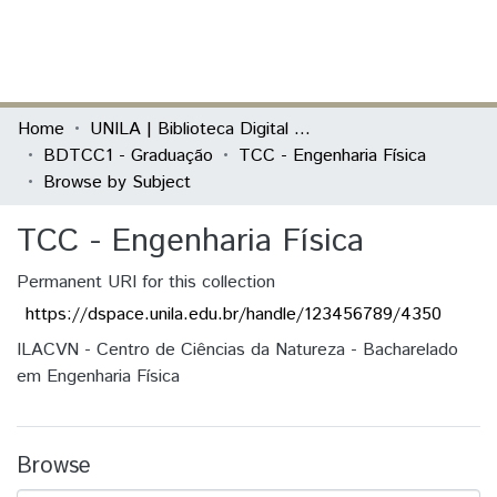
(current)
Log In
Communities & Collections
Home
UNILA | Biblioteca Digital de Trabalhos de Conclusão de Curso
BDTCC1 - Graduação
TCC - Engenharia Física
All of DSpace
Browse by Subject
TCC - Engenharia Física
Permanent URI for this collection
https://dspace.unila.edu.br/handle/123456789/4350
ILACVN - Centro de Ciências da Natureza - Bacharelado
em Engenharia Física
Browse