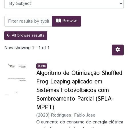
Browsing TCC - Engenharia Física by Su
Browse
All browse results
Now showing
1 - 1 of 1
Item
Algoritmo de Otimização Shuffled
Frog Leaping aplicado em
Sistemas Fotovoltaicos com
Sombreamento Parcial (SFLA-
MPPT)
(
2023
)
Rodrigues, Fábio Jose
O aumento do consumo de energia elétrica