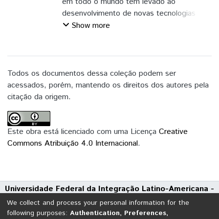
em todo o mundo tem levado ao
desenvolvimento de novas tecnologias
para a redução de emissões de poluentes
Show more
e a diminuição da degradação do meio
ambiente. No Brasil, as dificuldades para
implantação de novas unidades geradoras
e a busca por fontes de energia
Todos os documentos dessa coleção podem ser
alternativas têm impulsionado a geração de
acessados, porém, mantendo os direitos dos autores pela
energia elétrica por fontes renováveis,
citação da origem.
especialmente a solar e a eólica. No
entanto, é necessário buscar a otimização
de performance e a resolução de
Este obra está licenciado com uma Licença
Creative
problemas clássicos, como a perda de
Commons Atribuição 4.0 Internacional
.
eficiência devido ao sombreamento parcial,
no caso de geração fotovoltaica. O
algoritmo Perturbe e Observe, mais
Universidade Federal da Integração Latino-Americana -
utilizado comercialmente, pode falhar ao
UNILA
tentar localizar o ponto de operação de um
We collect and process your personal information for the
Avenida Tarquínio Joslin dos Santos, 1000 - Polo Universitário
arranjo de painéis solares. Visto isso foi foi
following purposes:
Authentication, Preferences,