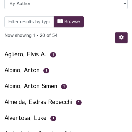
Browsing TCC - Engenharia Física by A
Browse
Now showing
1 - 20 of 54
Agüero, Elvis A.
1
Albino, Anton
1
Albino, Anton Simen
1
Almeida, Esdras Rebecchi
1
Alventosa, Luke
1