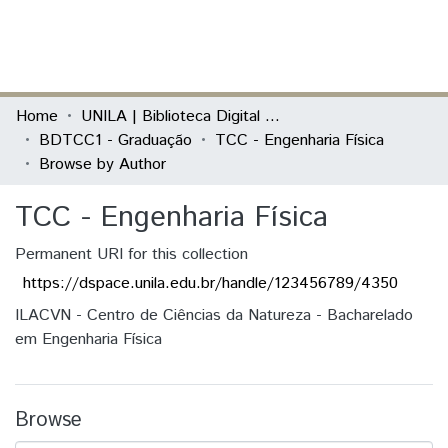
(current)
Log In
Communities & Collections
Home
UNILA | Biblioteca Digital de Trabalhos de Conclusão de Curso
BDTCC1 - Graduação
TCC - Engenharia Física
All of DSpace
Browse by Author
TCC - Engenharia Física
Permanent URI for this collection
https://dspace.unila.edu.br/handle/123456789/4350
ILACVN - Centro de Ciências da Natureza - Bacharelado
em Engenharia Física
Browse