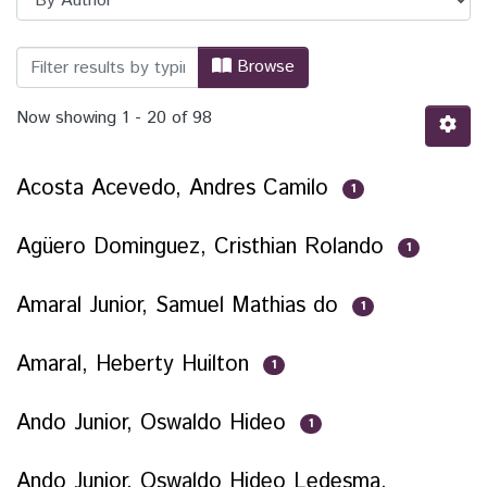
Browsing PPGIES - Programa de Pós-Grad
Browse
Now showing
1 - 20 of 98
Acosta Acevedo, Andres Camilo
1
Agüero Dominguez, Cristhian Rolando
1
Amaral Junior, Samuel Mathias do
1
Amaral, Heberty Huilton
1
Ando Junior, Oswaldo Hideo
1
Ando Junior, Oswaldo Hideo Ledesma,