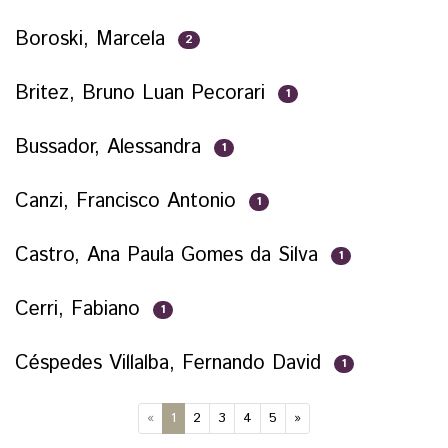
Boroski, Marcela
2
Britez, Bruno Luan Pecorari
1
Bussador, Alessandra
1
Canzi, Francisco Antonio
1
Castro, Ana Paula Gomes da Silva
1
Cerri, Fabiano
1
Céspedes Villalba, Fernando David
1
(current)
«
1
2
3
4
5
»