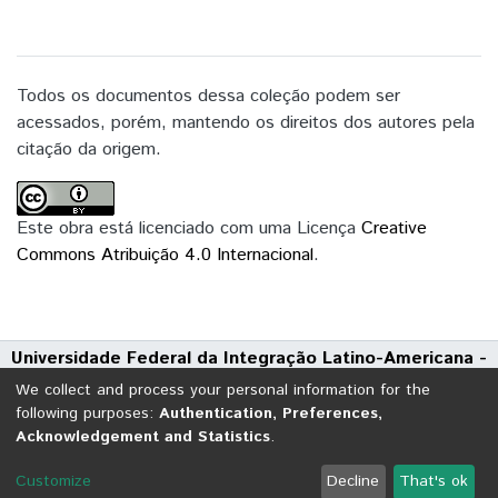
Todos os documentos dessa coleção podem ser
acessados, porém, mantendo os direitos dos autores pela
citação da origem.
Este obra está licenciado com uma Licença
Creative
Commons Atribuição 4.0 Internacional
.
Universidade Federal da Integração Latino-Americana -
UNILA
We collect and process your personal information for the
Avenida Tarquínio Joslin dos Santos, 1000 - Polo Universitário
following purposes:
Authentication, Preferences,
Acknowledgement and Statistics
.
CEP: 85870-650 | Foz do Iguaçu - Paraná
DSpace software
copyright © 2002-2026
LYRASIS
Customize
Decline
That's ok