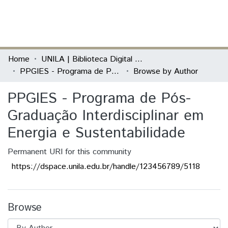
(current)
Log In
Communities & Collections
Home
UNILA | Biblioteca Digital de Dissertações e Teses
PPGIES - Programa de Pós-Graduação Interdisciplinar em Energia e Sustentabilidade
Browse by Author
All of DSpace
PPGIES - Programa de Pós-
Graduação Interdisciplinar em
Energia e Sustentabilidade
Permanent URI for this community
https://dspace.unila.edu.br/handle/123456789/5118
Browse