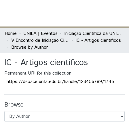
(current)
Log In
Communities & Collections
Home
UNILA | Eventos
Iniciação Científica da UNILA (IC)
V Encontro de Iniciação Científica e I Encontro Anual de Iniciação ao Desenvolvimento Tecnológico e Inovação
IC - Artigos científicos
All of DSpace
Browse by Author
IC - Artigos científicos
Permanent URI for this collection
https://dspace.unila.edu.br/handle/123456789/1745
Browse