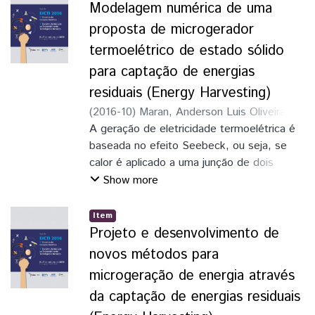
e, ao mesmo tempo, economicamente
Modelagem numérica de uma
viáveis.
proposta de microgerador
Haja vista que gigantescas quantidades de
termoelétrico de estado sólido
energia são desperdiçadas em forma de
para captação de energias
calor anualmente, esta energia é chamada
de poluição térmica e não pode ser
residuais (Energy Harvesting)
aproveitada na
(
2016-10
)
Maran, Anderson Luis Oliveira
;
geração térmica convencional já que a
Ando Júnior, Oswaldo Hideo
A geração de eletricidade termoelétrica é
temperatura é relativamente baixa (Basel I.
baseada no efeito Seebeck, ou seja, se
Ismail,
calor é aplicado a uma junção de dois
2009). Considerando o fato de que as
semicondutores dissimilares conectados
Show more
indústrias desperdiçam diariamente uma
em um
quantidade
circuito, uma corrente é gerada. Os efeitos
Item
substancial de energia na forma de calor
termoelétricos podem ser empregados na
Projeto e desenvolvimento de
dissipado desde os processos produtivos,
geração
novos métodos para
a
de eletricidade em processos como a
microgeração de energia através
recuperação desse tipo de energia se
captação de energias residuais utilizando-
mostra como uma alternativa atraente no
da captação de energias residuais
se o gerador
marco da
termoelétrico (TEG) da figura 1(b)