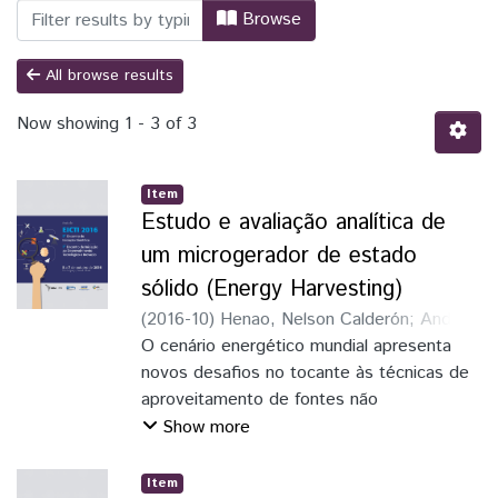
Browsing IC - Artigos científicos by Au
Browse
All browse results
Now showing
1 - 3 of 3
Item
Estudo e avaliação analítica de
um microgerador de estado
sólido (Energy Harvesting)
(
2016-10
)
Henao, Nelson Calderón
;
Ando
Júnior, Oswaldo Hideo
O cenário energético mundial apresenta
novos desafios no tocante às técnicas de
aproveitamento de fontes não
convencionais de energia. Nesse sentido,
Show more
é preciso desenvolver
novas tecnologias ambientalmente corretas
Item