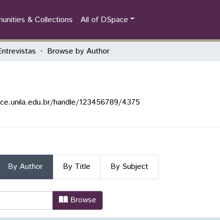
nities & Collections
All of DSpace
ntrevistas
Browse by Author
ace.unila.edu.br/handle/123456789/4375
By Author
By Title
By Subject
 by Author
Browse