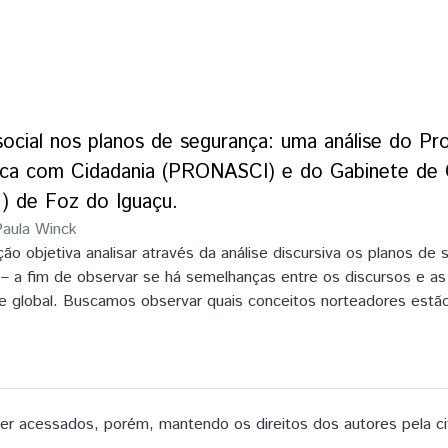
ocial nos planos de segurança: uma análise do Pr
ica com Cidadania (PRONASCI) e do Gabinete de 
) de Foz do Iguaçu.
Paula Winck
ão objetiva analisar através da análise discursiva os planos de 
l – a fim de observar se há semelhanças entre os discursos e a
e global. Buscamos observar quais conceitos norteadores estão
de Segurança Pública com Cidadania (PRONASCI). Portanto, será
der em um território de fronteira que contextualmente produz i
e Gestão Integrada do Município de Foz do Iguaçu (GGIM). Para 
o das teorias pós-modernas/pós-estruturalistas das Relações 
is do filósofo francês Michel Foucault. Dito isto, analisamos o
 acessados, porém, mantendo os direitos dos autores pela ci
s criminosas a partir dos conceitos de segurança humana, segu