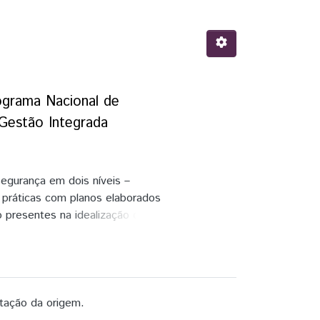
ograma Nacional de
Gestão Integrada
segurança em dois níveis –
s práticas com planos elaborados
 presentes na idealização do
 investigada uma instituição
nimigos sociais dos mais variados
tanto, utilizaremos o marco
Internacionais, bem como as
 processo de estratégias de
tação da origem.
rança cidadã e defesa social,