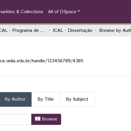
nities & Collections
All of DSpace
PPGICAL - Programa de Pós-Graduação em Integração Contemporânea da América Latina
ICAL - Dissertação
Browse by Aut
o
ace.unila.edu.br/handle/123456789/4385
By Author
By Title
By Subject
ão by Author "Alves, Ana Paula Win
Browse