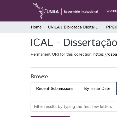
Commu
Home
UNILA | Biblioteca Digital de Dissertações e Teses
ICAL - Dissertaçã
Permanent URI for this collection
https://dsp
Browse
Recent Submissions
By Issue Date
Browsing ICAL - Dissertaç