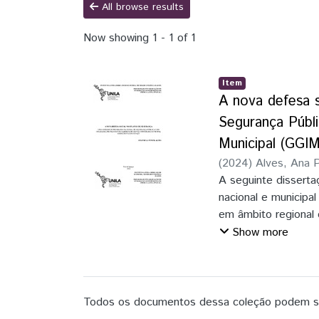
All browse results
Now showing
1 - 1 of 1
Item
A nova defesa s
Segurança Públ
Municipal (GGIM
(
2024
)
Alves, Ana 
A seguinte dissertaç
nacional e municipa
em âmbito regional 
Programa Nacional 
Show more
que produz saber-po
tipos, o Gabinete d
teórico-metodológic
premissas conceitua
Todos os documentos dessa coleção podem ser
produção de conduta