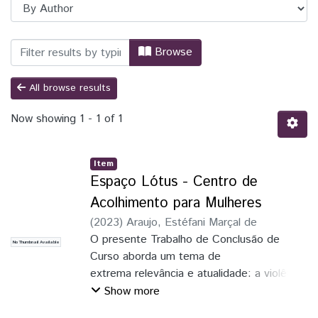
Browsing TCC - Arquitetura e Urbanismo
Browse
All browse results
Now showing
1 - 1 of 1
Item
Espaço Lótus - Centro de
Acolhimento para Mulheres
(
2023
)
Araujo, Estéfani Marçal de
O presente Trabalho de Conclusão de
No Thumbnail Available
Curso aborda um tema de
extrema relevância e atualidade: a violência
contra à mulher.
Show more
Apesar dos avanços conquistados em