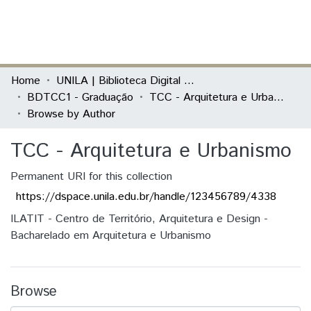
(current)
Log In
Communities & Collections
Home
UNILA | Biblioteca Digital de Trabalhos de Conclusão de Curso
BDTCC1 - Graduação
TCC - Arquitetura e Urbanismo
All of DSpace
Browse by Author
TCC - Arquitetura e Urbanismo
Permanent URI for this collection
https://dspace.unila.edu.br/handle/123456789/4338
ILATIT - Centro de Território, Arquitetura e Design -
Bacharelado em Arquitetura e Urbanismo
Browse