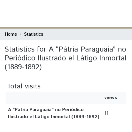
(current)
Log In
Communities & Collections
Home
Statistics
All of DSpace
Statistics for A “Pátria Paraguaia” no
Periódico Ilustrado el Látigo Inmortal
(1889-1892)
Total visits
views
A “Pátria Paraguaia” no Periódico
11
Ilustrado el Látigo Inmortal (1889-1892)