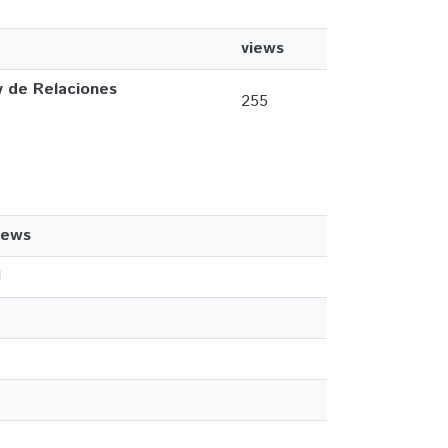
views
y de Relaciones
255
iews
1