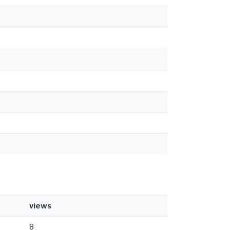
views
8