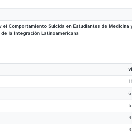
 y el Comportamiento Suicida en Estudiantes de Medicina 
l de la Integración Latinoamericana
v
1
6
5
4
3