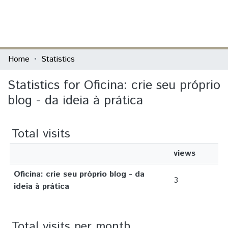
(current)
Log In
Communities & Collections
Home
Statistics
All of DSpace
Statistics for Oficina: crie seu próprio
blog - da ideia à prática
Total visits
views
Oficina: crie seu próprio blog - da
3
ideia à prática
Total visits per month