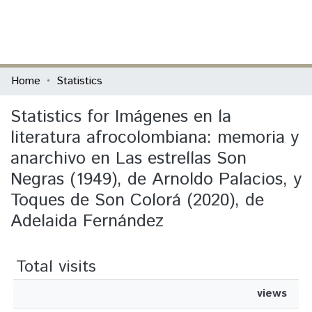
(current)
Log In
Communities & Collections
Home
Statistics
All of DSpace
Statistics for Imágenes en la
literatura afrocolombiana: memoria y
anarchivo en Las estrellas Son
Negras (1949), de Arnoldo Palacios, y
Toques de Son Colorá (2020), de
Adelaida Fernández
Total visits
views