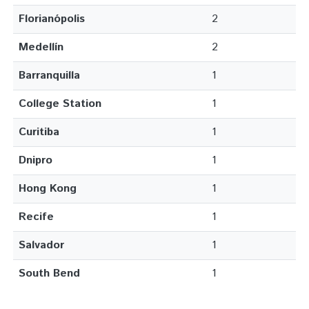
Florianópolis
2
Medellín
2
Barranquilla
1
College Station
1
Curitiba
1
Dnipro
1
Hong Kong
1
Recife
1
Salvador
1
South Bend
1