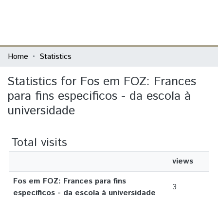
(current)
Log In
Communities & Collections
Home
Statistics
All of DSpace
Statistics for Fos em FOZ: Frances
para fins especificos - da escola à
universidade
Total visits
views
Fos em FOZ: Frances para fins
3
especificos - da escola à universidade