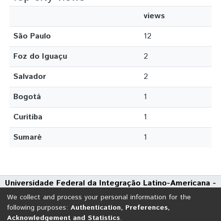
views
São Paulo
12
Foz do Iguaçu
2
Salvador
2
Bogotá
1
Curitiba
1
Sumaré
1
Universidade Federal da Integração Latino-Americana -
UNILA
We collect and process your personal information for the
Avenida Tarquínio Joslin dos Santos, 1000 - Polo Universitário
following purposes:
Authentication, Preferences,
Acknowledgement and Statistics
.
CEP: 85870-650 | Foz do Iguaçu - Paraná