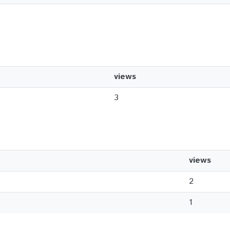
views
3
views
2
1