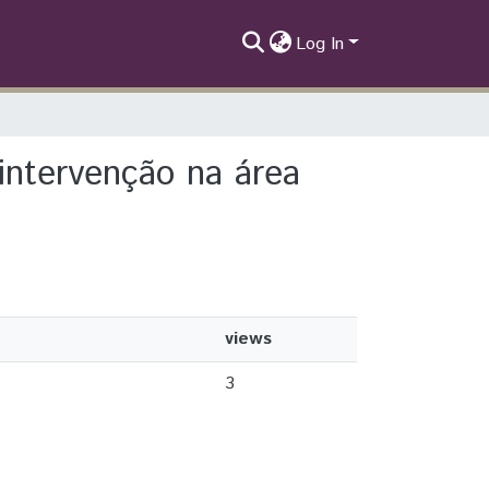
Log In
 intervenção na área
views
3