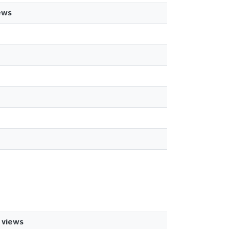
ews
views