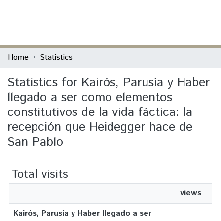
(current)
Log In
Communities & Collections
Home
Statistics
All of DSpace
Statistics for Kairós, Parusía y Haber
llegado a ser como elementos
constitutivos de la vida fáctica: la
recepción que Heidegger hace de
San Pablo
Total visits
views
Kairós, Parusía y Haber llegado a ser