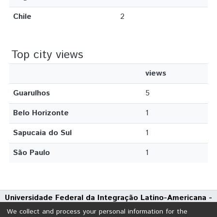
Chile
2
Top city views
views
Guarulhos
5
Belo Horizonte
1
Sapucaia do Sul
1
São Paulo
1
Universidade Federal da Integração Latino-Americana -
UNILA
We collect and process your personal information for the