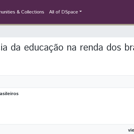
nities & Collections
All of DSpace
ncia da educação na renda dos bra
sileiros
vi