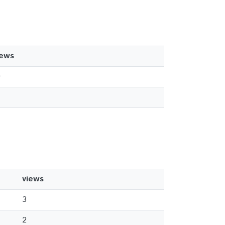
iews
0
views
3
2