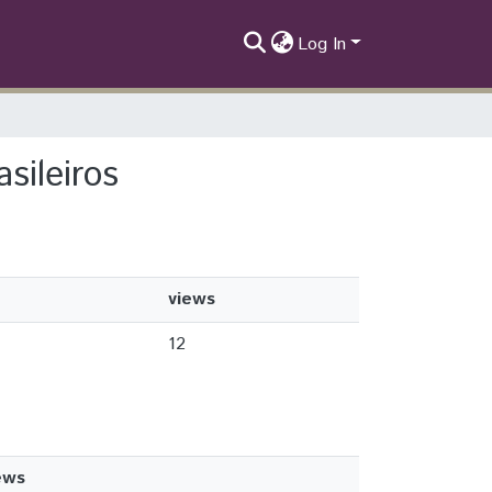
Log In
sileiros
views
12
ews