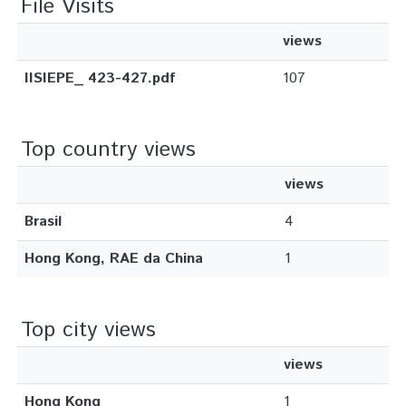
File Visits
views
IISIEPE_ 423-427.pdf
107
Top country views
views
Brasil
4
Hong Kong, RAE da China
1
Top city views
views
Hong Kong
1