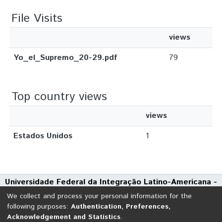
File Visits
views
Yo_el_Supremo_20-29.pdf
79
Top country views
views
Estados Unidos
1
Universidade Federal da Integração Latino-Americana -
UNILA
We collect and process your personal information for the
Avenida Tarquínio Joslin dos Santos, 1000 - Polo Universitário
following purposes:
Authentication, Preferences,
Acknowledgement and Statistics
.
CEP: 85870-650 | Foz do Iguaçu - Paraná