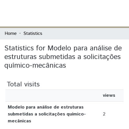
(current)
Log In
Communities & Collections
Home
Statistics
All of DSpace
Statistics for Modelo para análise de
estruturas submetidas a solicitações
químico-mecânicas
Total visits
views
Modelo para análise de estruturas
submetidas a solicitações químico-
2
mecânicas