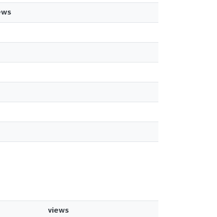
ews
views