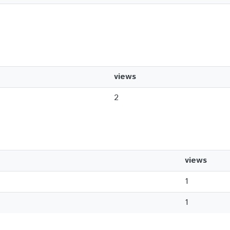
views
2
views
1
1