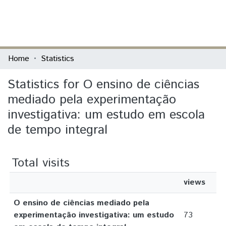
(current)
Log In
Communities & Collections
Home
Statistics
All of DSpace
Statistics for O ensino de ciências
mediado pela experimentação
investigativa: um estudo em escola
de tempo integral
Total visits
views
O ensino de ciências mediado pela
experimentação investigativa: um estudo
73