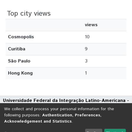
Top city views
views
Cosmopolis
10
Curitiba
9
São Paulo
3
Hong Kong
1
Universidade Federal da Integração Latino-Americana -
UNILA
We collect and process your personal information for the
Avenida Tarquínio Joslin dos Santos, 1000 - Polo Universitário
following purposes:
Authentication, Preferences,
Acknowledgement and Statistics
.
CEP: 85870-650 | Foz do Iguaçu - Paraná
DSpace software
copyright © 2002-2026
LYRASIS