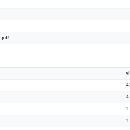
.pdf
v
4
4
1
1