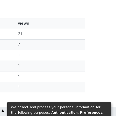
views
21
7
1
1
1
1
We collect and process your personal information for
LA
the following purposes:
Authentication, Preferences,