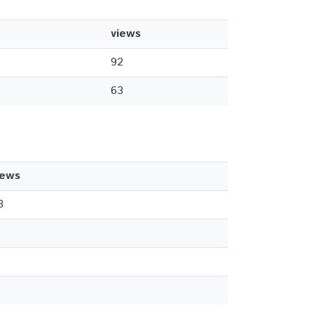
views
92
63
iews
3