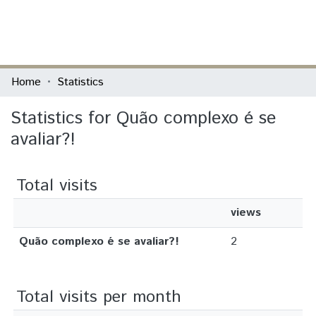
(current)
Log In
Communities & Collections
Home
Statistics
All of DSpace
Statistics for Quão complexo é se
avaliar?!
Total visits
views
Quão complexo é se avaliar?!
2
Total visits per month