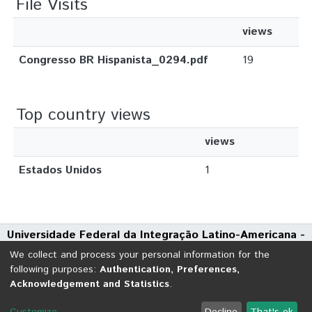
File Visits
views
Congresso BR Hispanista_0294.pdf
19
Top country views
views
Estados Unidos
1
Universidade Federal da Integração Latino-Americana -
UNILA
We collect and process your personal information for the
Avenida Tarquínio Joslin dos Santos, 1000 - Polo Universitário
following purposes:
Authentication, Preferences,
Acknowledgement and Statistics
.
CEP: 85870-650 | Foz do Iguaçu - Paraná
DSpace software
copyright © 2002-2026
LYRASIS