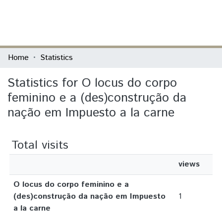
(current)
Log In
Communities & Collections
Home
Statistics
All of DSpace
Statistics for O locus do corpo
feminino e a (des)construção da
nação em Impuesto a la carne
Total visits
views
O locus do corpo feminino e a
(des)construção da nação em Impuesto
1
a la carne