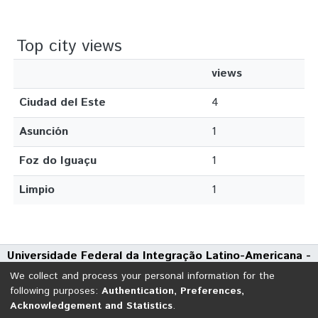
Top city views
views
Ciudad del Este
4
Asunción
1
Foz do Iguaçu
1
Limpio
1
Universidade Federal da Integração Latino-Americana -
UNILA
We collect and process your personal information for the
Avenida Tarquínio Joslin dos Santos, 1000 - Polo Universitário
following purposes:
Authentication, Preferences,
Acknowledgement and Statistics
.
CEP: 85870-650 | Foz do Iguaçu - Paraná