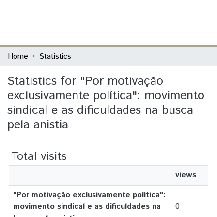
(current)
Log In
Communities & Collections
Home
Statistics
All of DSpace
Statistics for "Por motivação
exclusivamente política": movimento
sindical e as dificuldades na busca
pela anistia
Total visits
views
"Por motivação exclusivamente política":
movimento sindical e as dificuldades na
0