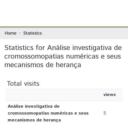
(current)
Log In
Communities & Collections
Home
Statistics
All of DSpace
Statistics for Análise investigativa de
cromossomopatias numéricas e seus
mecanismos de herança
Total visits
views
Análise investigativa de
cromossomopatias numéricas e seus
5
mecanismos de herança