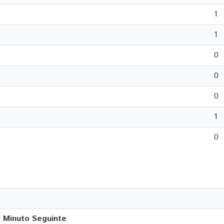
1
1
0
0
0
1
0
o Minuto Seguinte