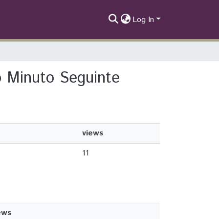
Log In
o Minuto Seguinte
views
11
ews