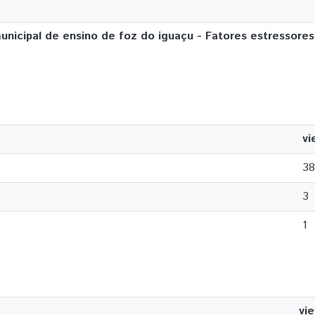
unicipal de ensino de foz do iguaçu - Fatores estressore
vi
38
3
1
vi