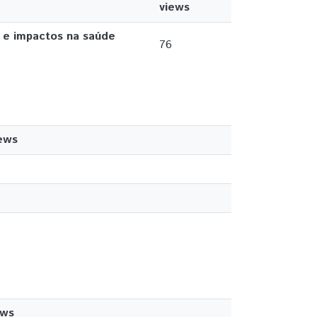
views
s e impactos na saúde
76
ews
ews