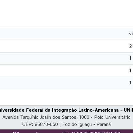
v
2
1
1
1
niversidade Federal da Integração Latino-Americana - UNI
Avenida Tarquínio Joslin dos Santos, 1000 - Polo Universitário
CEP: 85870-650 | Foz do Iguaçu - Paraná