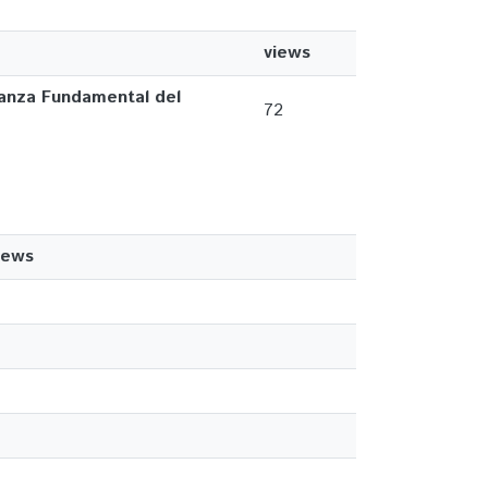
views
ñanza Fundamental del
72
iews