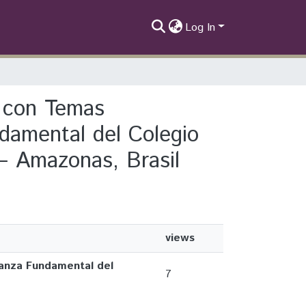
Log In
do con Temas
damental del Colegio
– Amazonas, Brasil
views
ñanza Fundamental del
7