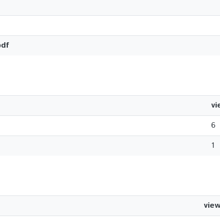
pdf
vi
6
1
vie