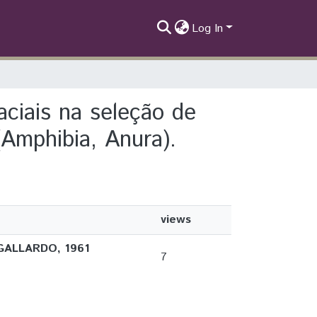
Log In
aciais na seleção de
Amphibia, Anura).
views
i GALLARDO, 1961
7