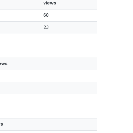
views
68
23
ews
ws