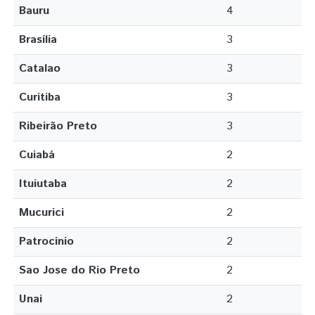
Bauru
4
Brasília
3
Catalao
3
Curitiba
3
Ribeirão Preto
3
Cuiabá
2
Ituiutaba
2
Mucurici
2
Patrocinio
2
Sao Jose do Rio Preto
2
Unai
2