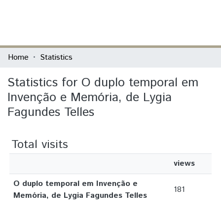
(current)
Log In
Communities & Collections
Home
Statistics
All of DSpace
Statistics for O duplo temporal em
Invenção e Memória, de Lygia
Fagundes Telles
Total visits
views
O duplo temporal em Invenção e
181
Memória, de Lygia Fagundes Telles