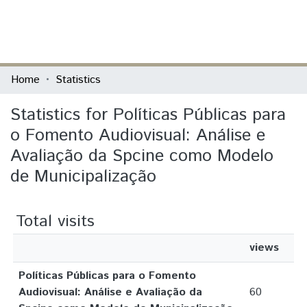
(current)
Log In
Communities & Collections
Home
Statistics
All of DSpace
Statistics for Políticas Públicas para
o Fomento Audiovisual: Análise e
Avaliação da Spcine como Modelo
de Municipalização
Total visits
views
Políticas Públicas para o Fomento
Audiovisual: Análise e Avaliação da
60