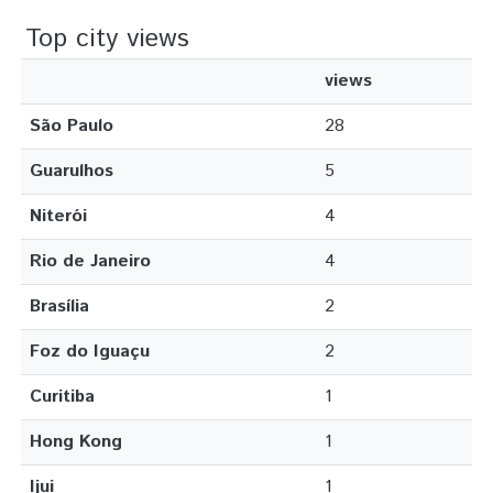
Top city views
views
São Paulo
28
Guarulhos
5
Niterói
4
Rio de Janeiro
4
Brasília
2
Foz do Iguaçu
2
Curitiba
1
Hong Kong
1
Ijui
1