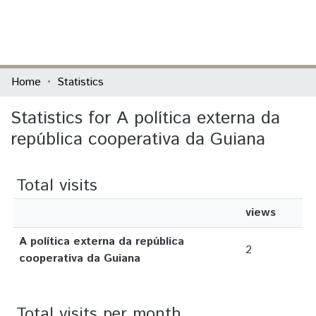
(current)
Log In
Communities & Collections
Home
Statistics
All of DSpace
Statistics for A política externa da
república cooperativa da Guiana
Total visits
views
A política externa da república
2
cooperativa da Guiana
Total visits per month