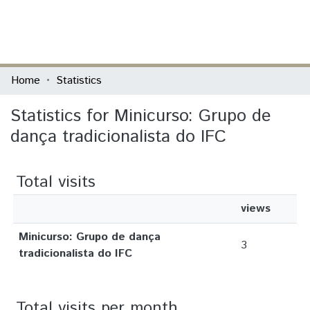
(current)
Log In
Communities & Collections
Home
Statistics
All of DSpace
Statistics for Minicurso: Grupo de
dança tradicionalista do IFC
Total visits
views
Minicurso: Grupo de dança
3
tradicionalista do IFC
Total visits per month