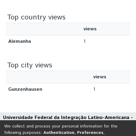
Top country views
views
Alemanha
1
Top city views
views
Gunzenhausen
1
Universidade Federal da Integração Latino-Americana -
UNILA
We collect and process your personal information for the
Avenida Tarquínio Joslin dos Santos, 1000 - Polo Universitário
following purposes:
Authentication, Preferences,