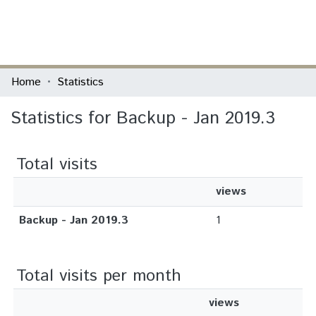
(current)
Log In
Communities & Collections
Home
Statistics
All of DSpace
Statistics for Backup - Jan 2019.3
Total visits
views
Backup - Jan 2019.3
1
Total visits per month
views